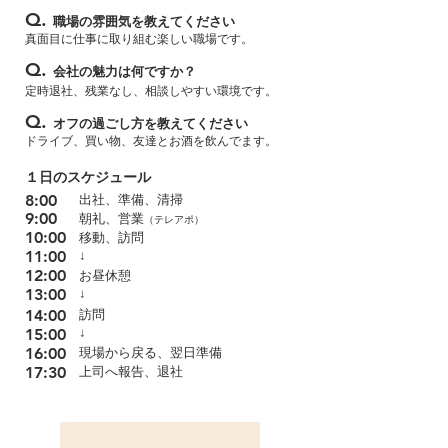
Q.
職場の雰囲気を教えてください
真面目に仕事に取り組む楽しい職場です。
Q.
会社の魅力は何ですか？
定時退社、残業なし、相談しやすい環境です。
Q.
オフの過ごし方を教えてください
​ドライブ、買い物、友達とお酒を飲んでます。
１日のスケジュール
8:00
出社、準備、清掃
9:00
朝礼、営業
（テレアポ）
10:00
移動、訪問
11:00
​↓
12:00
お昼休憩
13:00
​↓
14:00
訪問
15:00
​↓
16:00
現場から戻る、翌日準備
17:30
上司へ報告、退社