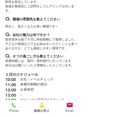
制作を担当しています。
直接お客様先にご訪問をしてヒアリングも行いま
す。
Q.
職場の雰囲気を教えてください
明るく、気さくな人が多い職場です！
Q.
会社の魅力は何ですか？
産休育休を経て４月に時短勤務にて復帰しました。
子どもの発熱などでもお休みをいただくことも多々
ありますが、とても相談しやすい環境です。
Q.
オフの過ごし方を教えてください
長期休暇には、国内・海外旅行に行っています。
休日は公園にいったり買物をしたりしています。
１日のスケジュール
10:00
出社 / メールチェック
11:00
各種印刷物の発注
12:00
お昼休憩
13:00
​↓
14:00
ホームページ作成/データチェック
15:00
16:00
退社
Phone
最新の求人
Email